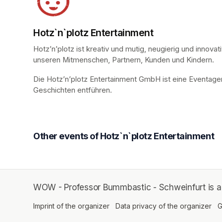
Hotz`n`plotz Entertainment
Hotz’n’plotz ist kreativ und mutig, neugierig und innova
unseren Mitmenschen, Partnern, Kunden und Kindern.
Die Hotz’n’plotz Entertainment GmbH ist eine Eventagent
Geschichten entführen.
Other events of Hotz`n`plotz Entertainment
WOW - Professor Bummbastic - Schweinfurt is an 
Imprint of the organizer
(opens in a new tab)
Data privacy of the organizer
(op
G