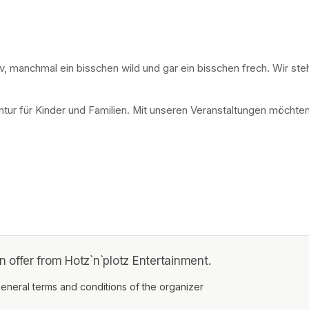
tiv, manchmal ein bisschen wild und gar ein bisschen frech. Wir ste
ur für Kinder und Familien. Mit unseren Veranstaltungen möchten w
offer from Hotz`n`plotz Entertainment.
ens in a new tab)
eneral terms and conditions of the organizer
(opens in a new tab)