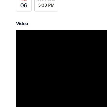
06
3:30 PM
Video