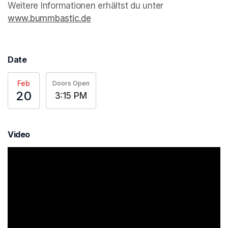
Weitere Informationen erhältst du unter 
www.bummbastic.de
(opens in a new tab)
Date
Feb
Doors Open
20
3:15 PM
Video