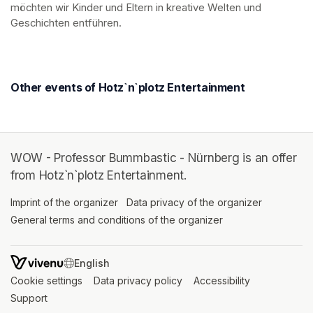
möchten wir Kinder und Eltern in kreative Welten und 
Geschichten entführen.
Other events of Hotz`n`plotz Entertainment
WOW - Professor Bummbastic - Nürnberg is an offer
from Hotz`n`plotz Entertainment.
Imprint of the organizer
(opens in a new tab)
Data privacy of the organizer
(opens in 
General terms and conditions of the organizer
(opens in a new ta
SWITCH LANGUAGE
Cookie settings
(opens in a new tab)
Data privacy policy
(opens in a new tab)
Accessibility
(opens in a n
Support
(opens in a new tab)