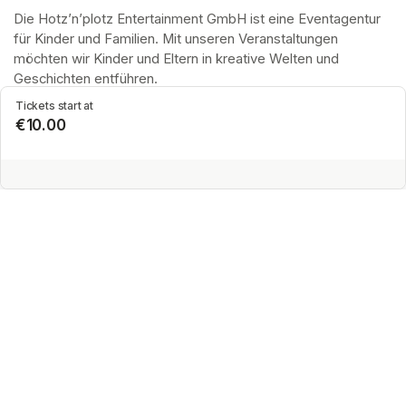
Die Hotz’n’plotz Entertainment GmbH ist eine Eventagentur 
für Kinder und Familien. Mit unseren Veranstaltungen 
möchten wir Kinder und Eltern in kreative Welten und 
Geschichten entführen.
Tickets start at
€10.00
Other events of Hotz`n`plotz Entertainment
WOW - Professor Bummbastic - Neubrandenburg is
an offer from Hotz`n`plotz Entertainment.
Imprint of the organizer
(opens in a new tab)
Data privacy of the organizer
(opens in 
General terms and conditions of the organizer
(opens in a new ta
SWITCH LANGUAGE