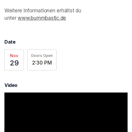
Weitere Informationen erhältst du 
unter 
www.bummbastic.de
(opens in a new tab)
Date
Nov
Doors Open
29
2:30 PM
Video