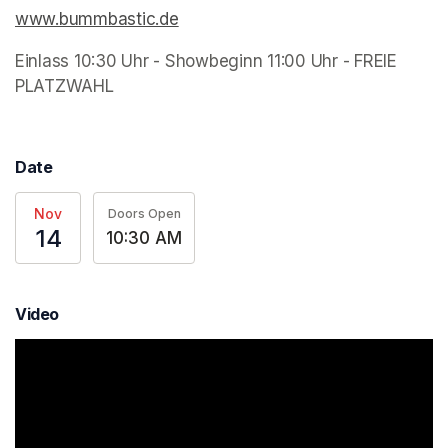
www.bummbastic.de
(opens in a new tab)
(opens in a new tab)
(opens in a new tab)
Einlass 10:30 Uhr - Showbeginn 11:00 Uhr - FREIE 
PLATZWAHL
(opens in a new tab)
Date
Nov
Doors Open
14
10:30 AM
Video