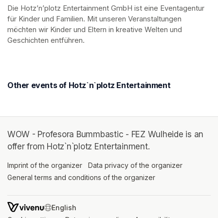
Die Hotz’n’plotz Entertainment GmbH ist eine Eventagentur 
für Kinder und Familien. Mit unseren Veranstaltungen 
möchten wir Kinder und Eltern in kreative Welten und 
Geschichten entführen.
Other events of Hotz`n`plotz Entertainment
WOW - Profesora Bummbastic - FEZ Wulheide is an
offer from Hotz`n`plotz Entertainment.
Imprint of the organizer
(opens in a new tab)
Data privacy of the organizer
(opens in 
General terms and conditions of the organizer
(opens in a new ta
SWITCH LANGUAGE