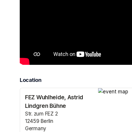
Location
FEZ Wuhlheide, Astrid
(opens in a n
Lindgren Bühne
Str. zum FEZ 2
12459 Berlin
Germany