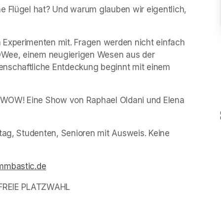
e Flügel hat? Und warum glauben wir eigentlich, 
 Experimenten mit. Fragen werden nicht einfach 
OWee, einem neugierigen Wesen aus der 
nschaftliche Entdeckung beginnt mit einem 
l: WOW! Eine Show von Raphael Oldani und Elena 
tag, Studenten, Senioren mit Ausweis. Keine 
mbastic.de
(opens in a new tab)
- FREIE PLATZWAHL
(opens in a new tab)