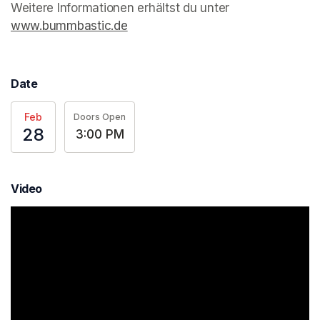
Weitere Informationen erhältst du unter 
www.bummbastic.de
(opens in a new tab)
Date
Feb
Doors Open
28
3:00 PM
Video