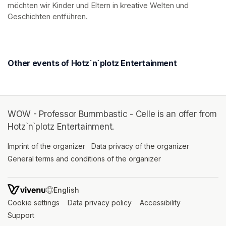
möchten wir Kinder und Eltern in kreative Welten und 
Geschichten entführen.
Other events of Hotz`n`plotz Entertainment
WOW - Professor Bummbastic - Celle is an offer from
Hotz`n`plotz Entertainment.
Imprint of the organizer
(opens in a new tab)
Data privacy of the organizer
(opens in 
General terms and conditions of the organizer
(opens in a new ta
SWITCH LANGUAGE
Cookie settings
(opens in a new tab)
Data privacy policy
(opens in a new tab)
Accessibility
(opens in a n
Support
(opens in a new tab)