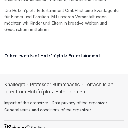
Die Hotz’n’plotz Entertainment GmbH ist eine Eventagentur 
für Kinder und Familien. Mit unseren Veranstaltungen 
möchten wir Kinder und Eltern in kreative Welten und 
Geschichten entführen.
Other events of Hotz`n`plotz Entertainment
Knallegra - Professor Bummbastic - Lörrach is an
offer from Hotz`n`plotz Entertainment.
Imprint of the organizer
(opens in a new tab)
Data privacy of the organizer
(opens in 
General terms and conditions of the organizer
(opens in a new ta