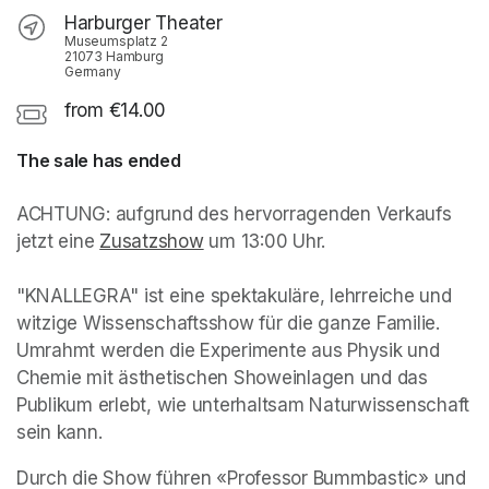
Harburger Theater
Museumsplatz 2
21073 Hamburg
Germany
from €14.00
The sale has ended
ACHTUNG: aufgrund des hervorragenden Verkaufs 
jetzt eine 
Zusatzshow
(opens in a new tab)
 um 13:00 Uhr.

"KNALLEGRA" ist eine spektakuläre, lehrreiche und 
witzige Wissenschaftsshow für die ganze Familie. 
Umrahmt werden die Experimente aus Physik und 
Chemie mit ästhetischen Showeinlagen und das 
Publikum erlebt, wie unterhaltsam Naturwissenschaft 
sein kann.
Durch die Show führen «Professor Bummbastic» und 